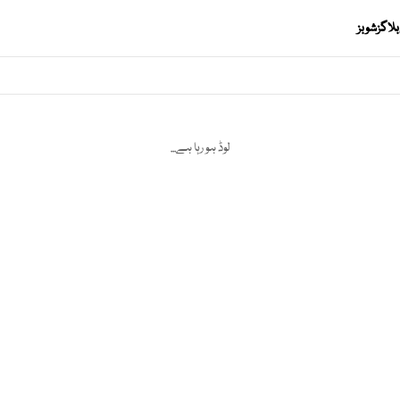
بلاگز
شوبز
لوڈ ہو رہا ہے...