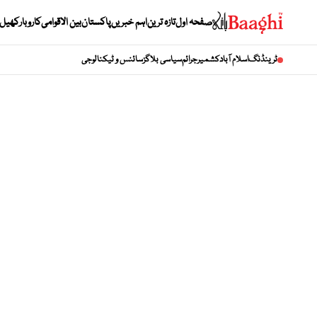
صفحہ اول
تازہ ترین
اہم خبریں
پاکستان
بین الاقوامی
کاروبار
کھیل
ٹرینڈنگ
اسلام آباد
کشمیر
جرائم
سیاسی بلاگز
سائنس و ٹیکنالوجی