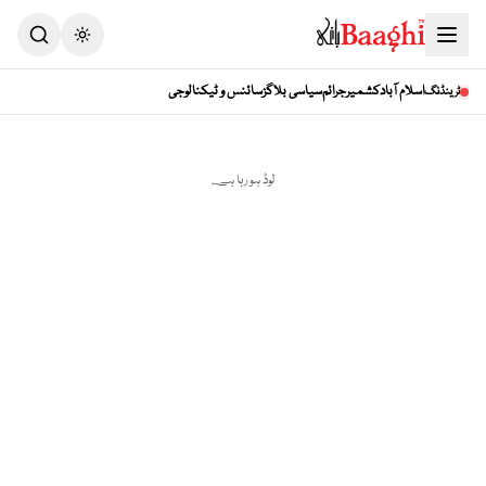
Toggle theme
اسلام آباد
کشمیر
جرائم
سیاسی بلاگز
سائنس و ٹیکنالوجی
ٹرینڈنگ
لوڈ ہو رہا ہے...