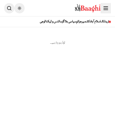
Toggle theme
اسلام آباد
کشمیر
جرائم
سیاسی بلاگز
سائنس و ٹیکنالوجی
ٹرینڈنگ
لوڈ ہو رہا ہے...